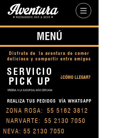
MENÚ
Disfruta de la aventura de comer
delicioso y compartir entre amigos
SERVICIO
¿CÓMO LLEGAR?
PICK UP
ORDENA A LA SUCURSAL MÁS CERCANA
REALIZA TUS PEDIDOS
VÍA WHATSAPP
ZONA ROSA:
55 5162 3812
NARVARTE:
55 2130 7050
NEVA:
55 2130 7050