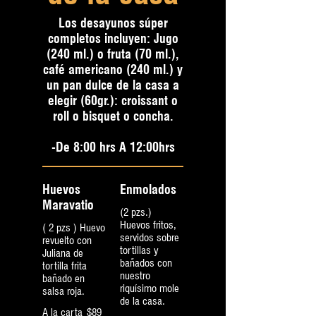
Los desayunos súper
completos incluyen: Jugo
(240 ml.) o fruta (70 ml.),
café americano (240 ml.) y
un pan dulce de la casa a
elegir (60gr.): croissant o
roll o bisquet o concha.
-De 8:00 hrs A 12:00hrs
Huevos
Enmolados
Maravatio
(2 pzs.)
Huevos fritos,
( 2 pzs ) Huevo
servidos sobre
revuelto con
tortillas y
Juliana de
bañados con
tortilla frita
nuestro
bañado en
riquísimo mole
salsa roja.
de la casa.
A la carta
$89