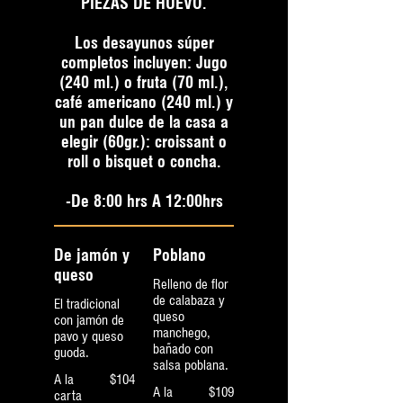
PIEZAS DE HUEVO.
Los desayunos súper
completos incluyen: Jugo
(240 ml.) o fruta (70 ml.),
café americano (240 ml.) y
un pan dulce de la casa a
elegir (60gr.): croissant o
roll o bisquet o concha.
-De 8:00 hrs A 12:00hrs
De jamón y
Poblano
queso
Relleno de flor
de calabaza y
El tradicional
queso
con jamón de
manchego,
pavo y queso
bañado con
guoda.
salsa poblana.
A la
$104
A la
$109
carta