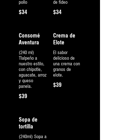
pollo
de fideo
$34
$34
Consomé
Crema de
Aventura
Elote
(240 ml)
El sabor
Tlalpeño a
delicioso de
nuestro estilo,
una crema con
con chipotle,
granos de
aguacate, arroz
elote.
y queso
$39
panela.
$39
Sopa de
tortilla
(240ml) Sopa a