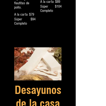
A la carta
$89
flautitas de
Súper
$104
pollo.
Completo
A la carta
$79
Súper
$94
Completo
Desayunos
de la casa