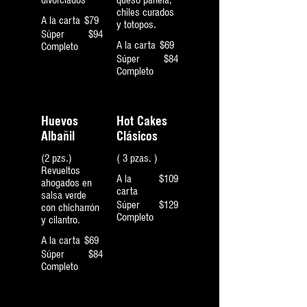
divorciados
queso panela,
chiles curados
A la carta
$79
y totopos.
Súper
$94
A la carta
$69
Completo
Súper
$84
Completo
Huevos
Hot Cakes
Albañil
Clásicos
(2 pzs.)
( 3 pzas. )
Revueltos
A la
$109
ahogados en
carta
salsa verde
Súper
$129
con chicharrón
Completo
y cilantro.
A la carta
$69
Súper
$84
Completo