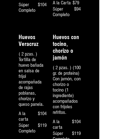
A la Carta
$79
Súper
$104
Súper
$94
Completo
Completo
Huevos
Huevos con
Veracruz
tocino,
chorizo o
( 2 pzas. )
jamón
Tortilla de
huevo bañada
( 2 pzas. ) (100
en salsa de
gr. de proteína)
frijol
Con jamón, con
acompañada
chorizo o
de rajas
tocino (1
poblanas,
ingrediente)
chorizo y
acompañados
queso panela.
con frijoles
refritos.
A la
$104
carta
A la
$104
Súper
$119
carta
Completo
Súper
$119