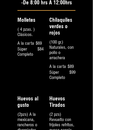
-De 8:00 hrs A 12:00hrs
Molletes
Chilaquiles
verdes o
( 4 pzas. )
rojos
Clásicos.
(100 gr.)
A la carta
$69
Naturales, con
Súper
$84
pollo o
Completo
arrachera
A la carta
$89
Súper
$99
Completo
Huevos al
Huevos
gusto
Tirados
(2pzs) A la
(2 pzs)
mexicana,
Revuelto con
rancheros o
frijoles refritos,