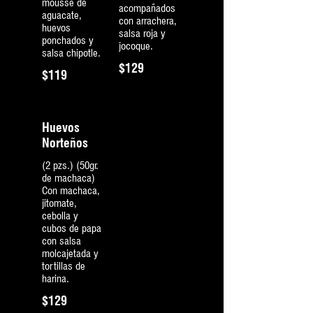
mousse de
acompañados
aguacate,
con arrachera,
huevos
salsa roja y
ponchados y
jocoque.
salsa chipotle.
$129
$119
Huevos
Norteños
(2 pzs.) (50gr.
de machaca)
Con machaca,
jitomate,
cebolla y
cubos de papa
con salsa
molcajetada y
tortillas de
harina.
$129