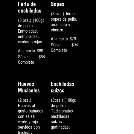
Feria de
Sopes
enchiladas
(3 pzs.) Trío de
sopes de pollo,
(3 pzs.) (100gr.
arrachera y
de pollo)
chorizo.
Enmoladas,
enfrijoladas,
A la carta
$79
verdes o rojas.
Súper
$94
Completo
A la carta
$69
Súper
$84
Completo
Huevos
Enchiladas
Musicales
suizas
(2 pzs.)
(3pzs.) (100gr.
Huevos al
de pollo)
gusto bañados
Tradicionales
con salsa
enchiladas
verde y roja
suizas
servidos con
gratinadas.
frijoles y