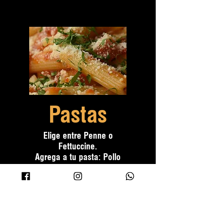
Pastas
Elige entre Penne o
Fettuccine.
Agrega a tu pasta: Pollo
(100gr) $29 / Arrachera
(100gr.) $39 / Camarón
(100gr.) $49