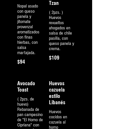
Tzan
Nopal asado
con queso
( 2pzs. )
panela y
Huevos
jitomate
revueltos
provenzal
ahogados en
aromatizados
salsa de chile
con finas
pasilla, con
hierbas, con
queso panela y
salsa
crema.
martajada.
$109
$94
Avocado
Huevos
Toast
cazuela
estilo
( 2pzs. de
Libanés
huevo)
Rebanada de
Huevos
pan campesino
cocidos en
de "El Horno de
cazuela al
Cipriana" con
horno