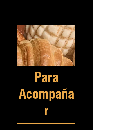
Para
Acompaña
r