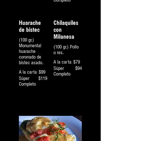
Completo
Huarache
Chilaquiles
de bistec
con
Milanesa
(100 gr.)
Monumental
(100 gr.) Pollo
huarache
o res.
coronado de
A la carta
$79
bistec asado.
Súper
$94
A la carta
$99
Completo
Súper
$119
Completo